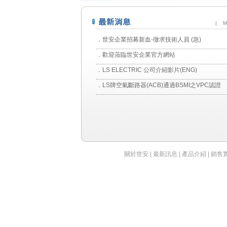
|
M
．
世安企業招募新血-徵求技術人員 (急)
．
歡迎蒞臨世安企業官方網站
．
LS ELECTRIC 公司介紹影片(ENG)
．
LS牌空氣斷路器(ACB)通過BSMI之VPC認證
關於世安
|
最新訊息
|
產品介紹
|
銷售